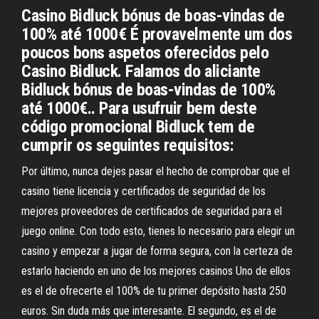
Casino Bidluck bónus de boas-vindas de
100% até 1000€ É provavelmente um dos
poucos bons aspetos oferecidos pelo
Casino Bidluck. Falamos do aliciante
Bidluck bónus de boas-vindas de 100%
até 1000€.. Para usufruir bem deste
código promocional Bidluck tem de
cumprir os seguintes requisitos:
Por último, nunca dejes pasar el hecho de comprobar que el
casino tiene licencia y certificados de seguridad de los
mejores proveedores de certificados de seguridad para el
juego online. Con todo esto, tienes lo necesario para elegir un
casino y empezar a jugar de forma segura, con la certeza de
estarlo haciendo en uno de los mejores casinos Uno de ellos
es el de ofrecerte el 100% de tu primer depósito hasta 250
euros. Sin duda más que interesante. El segundo, es el de