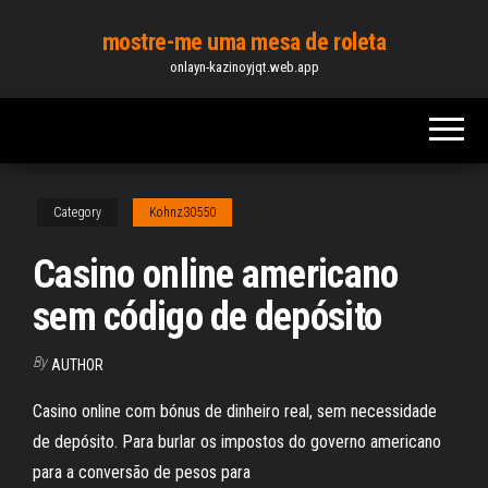
Skip
mostre-me uma mesa de roleta
to
onlayn-kazinoyjqt.web.app
the
content
Category
Kohnz30550
Casino online americano
sem código de depósito
By
AUTHOR
Casino online com bónus de dinheiro real, sem necessidade
de depósito. Para burlar os impostos do governo americano
para a conversão de pesos para