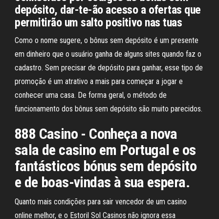
depósito, dar-te-ão acesso a ofertas que
permitirão um salto positivo nas tuas
Como o nome sugere, o bônus sem depósito é um presente
em dinheiro que o usuário ganha de alguns sites quando faz o
cadastro. Sem precisar de depósito para ganhar, esse tipo de
promoção é um atrativo a mais para começar a jogar e
conhecer uma casa. De forma geral, o método de
funcionamento dos bônus sem depósito são muito parecidos.
888 Casino - Conheça a nova
sala de casino em Portugal e os
fantásticos bónus sem depósito
e de boas-vindas à sua espera.
Quanto mais condições para sair vencedor de um casino
online melhor, e o Estoril Sol Casinos não ignora essa