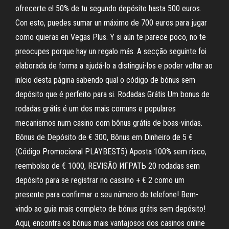
ofrecerte el 50% de tu segundo depósito hasta 500 euros.
Con esto, puedes sumar un máximo de 700 euros para jugar
como quieras en Vegas Plus. Y si aún te parece poco, no te
preocupes porque hay un regalo más. A secção seguinte foi
elaborada de forma a ajudá-lo a distingui-los e poder voltar ao
início desta página sabendo qual o código de bónus sem
depósito que é perfeito para si. Rodadas Grátis Um bonus de
rodadas grátis é um dos mais comuns e populares
mecanismos num casino com bônus grátis de boas-vindas.
Bônus de Depósito de € 300, Bônus em Dinheiro de 5 €
(Código Promocional PLAYBEST5) Aposta 100% sem risco,
reembolso de € 1000, REVISÃO ИГРАТЬ 20 rodadas sem
depósito para se registrar no cassino + € 2 como um
presente para confirmar o seu número de telefone! Bem-
vindo ao guia mais completo de bónus grátis sem depósito!
Aqui, encontra os bónus mais vantajosos dos casinos online