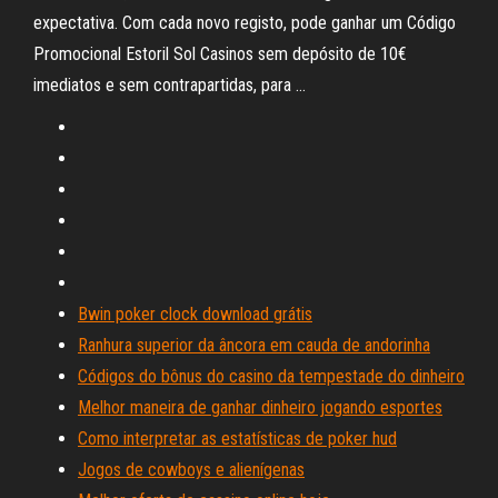
expectativa. Com cada novo registo, pode ganhar um Código
Promocional Estoril Sol Casinos sem depósito de 10€
imediatos e sem contrapartidas, para …
Bwin poker clock download grátis
Ranhura superior da âncora em cauda de andorinha
Códigos do bônus do casino da tempestade do dinheiro
Melhor maneira de ganhar dinheiro jogando esportes
Como interpretar as estatísticas de poker hud
Jogos de cowboys e alienígenas