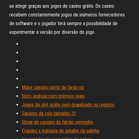
se atingir graças aos jogos de casino grátis. Os casino
recebem constantemente jogos de inúmeros fornecedores
de software e o jogador terá sempre a possibilidade de
experimentar a versão por diversão do jogo.
Maior cassino perto de fargo nd
Slots android com prêmios reais
Jogos de slot grátis sem downloads ou registro
Sapatos de rolo tamanho 31
Show de cassino de falcão vermelho
Fraudes x máquina de entalhe da galinha