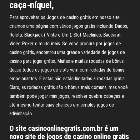
caça-níquel,
Para aproveitar os Jogos de casino grátis em nosso site,
criamos uma página com vários jogos gratis incluindo Dados,
Roleta, Blackjack ( Vinte e Um ), Slot Machines, Baccarat,
Video Poker e muito mais. Se você procura por jogos de
casino grátis, encontrou uma grande variedade de jogos de
casino para jogar grátis. Muitas e muitas rodadas de bônus.
Quase todos os jogos de slots vêm com rodadas de bônus
emocionantes. E estas não estão limitadas a rodadas grátis:
Claro, as rodadas grátis são o bônus mais comuns, mas você
também pode jogar mini jogos, resolver quebra-cabeças e
até mesmo tentar suas chances em simples jogos de
adivinhação.
O site casinoonlinegratis.com.br é um
novo site de jogos de casino online gratis