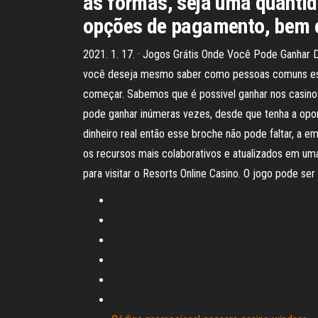
as formas, seja uma quantid
opções de pagamento, bem c
2021. 1. 17. · Jogos Grátis Onde Você Pode Ganhar D
você deseja mesmo saber como pessoas comuns estão
começar. Sabemos que é possivel ganhar nos casinos 
pode ganhar inúmeras vezes, desde que tenha a opor
dinheiro real então esse broche não pode faltar, a e
os recursos mais colaborativos e atualizados em uma
para visitar o Resorts Online Casino. O jogo pode ser