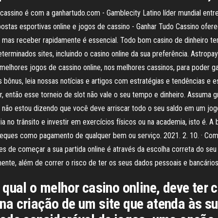
assino é com a ganhartudo.com - Gamblecity Latino líder mundial entre 
apostas esportivas online e jogos de cassino - Ganhar Tudo Cassino ofe
l, mas receber rapidamente é essencial. Todo bom casino de dinheiro tem
terminados sites, incluindo o casino online da sua preferência. Astrop
os melhores jogos de cassino online, nos melhores cassinos, para poder 
s bônus, leia nossas notícias e artigos com estratégias e tendências e
 então esse torneio de slot não vale o seu tempo e dinheiro. Assuma gr
as não estou dizendo que você deve arriscar todo o seu saldo em um jo
 no trânsito e investir em exercícios físicos ou na academia, isto é. A 
 cheques como pagamento de qualquer bem ou serviço. 2021. 2. 10. ·
es de começar a sua partida online é através da escolha correta do seu 
ente, além de correr o risco de ter os seus dados pessoais e bancário
qual o melhor casino online, deve ter c
a criação de um site que atenda às s