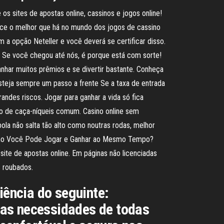
os sites de apostas online, cassinos e jogos online!
rece o melhor que há no mundo dos jogos de cassino
 a opção Neteller e você deverá se certificar disso.
ay Se você chegou até nós, é porque está com sorte!
ganhar muitos prêmios e se divertir bastante. Conheça
 esteja sempre um passo a frente Se a taxa de entrada
andes riscos. Jogar para ganhar a vida só fica
go de caça-níqueis comum. Casino online sem
bola não salta tão alto como noutras rodas, melhor
 Como Você Pode Jogar e Ganhar ao Mesmo Tempo?
site de apostas online. Em páginas não licenciadas
s roubados.
iência do seguinte:
uas necessidades de todas