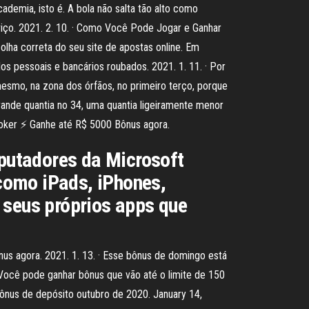
ademia, isto é. A bola não salta tão alto como
iço. 2021. 2. 10. · Como Você Pode Jogar e Ganhar
lha correta do seu site de apostas online. Em
os pessoais e bancários roubados. 2021. 1. 11. · Por
esmo, na zona dos órfãos, no primeiro terço, porque
ande quantia no 34, uma quantia ligeiramente menor
poker ⚡ Ganhe até R$ 5000 Bônus agora.
putadores da Microsoft
como iPads, iPhones,
 seus próprios apps que
nus agora. 2021. 1. 13. · Esse bônus de domingo está
. Você pode ganhar bônus que vão até o limite de 150
ônus de depósito outubro de 2020. January 14,