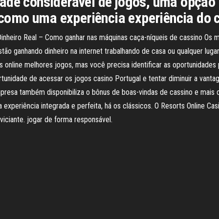
ade considerável de jogos, uma opção 
omo uma experiência experiência do c
inheiro Real – Como ganhar nas máquinas caça-níqueis de cassino Os me
 ganhando dinheiro na internet trabalhando de casa ou qualquer lugar
online melhores jogos, mas você precisa identificar as oportunidades 
tunidade de acessar os jogos casino Portugal e tentar diminuir a vant
mpresa também disponibiliza o bônus de boas-vindas de cassino e mais o
 experiência integrada e perfeita, há os clássicos. O Resorts Online C
 viciante. jogar de forma responsável.