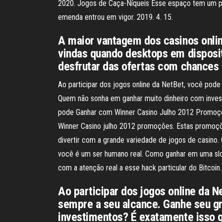
2020. Jogos de Caça-Níqueis Esse espaço tem um pia
emenda entrou em vigor. 2019. 4. 15.
A maior vantagem dos casinos onli
vindas quando desktops em disposit
desfrutar das ofertas com chances 
Ao participar dos jogos online da NetBet, você pod
Quem não sonha em ganhar muito dinheiro com inves
pode Ganhar com Winner Casino Julho 2012 Promoçõe
Winner Casino julho 2012 promoções. Estas promoçõe
divertir com a grande variedade de jogos de casino. 
você é um ser humano real. Como ganhar em uma slot
com a atenção real a esse hack particular do Bitcoin.
Ao participar dos jogos online da 
sempre a seu alcance. Ganhe seu g
investimentos? É exatamente isso 